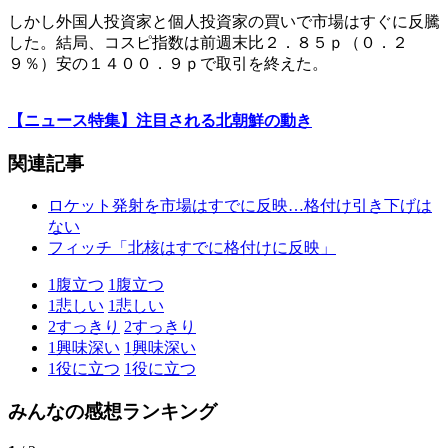
しかし外国人投資家と個人投資家の買いで市場はすぐに反騰
した。結局、コスピ指数は前週末比２．８５ｐ（０．２
９％）安の１４００．９ｐで取引を終えた。
【ニュース特集】注目される北朝鮮の動き
関連記事
ロケット発射を市場はすでに反映…格付け引き下げは
ない
フィッチ「北核はすでに格付けに反映」
1
腹立つ
1
腹立つ
1
悲しい
1
悲しい
2
すっきり
2
すっきり
1
興味深い
1
興味深い
1
役に立つ
1
役に立つ
みんなの感想ランキング