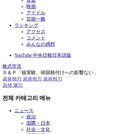
音楽
映画
アイドル
芸能一般
ランキング
アクセス
コメント
みんなの感想
YouTube 中央日報日本語版
株式市況
Ｓ＆Ｐ「核実験、韓国格付けへの影響ない」
공유하기
공유하기
공유하기
검색 열기
전체 카테고리 메뉴
ニュース
政治
国際・日本
社会・文化