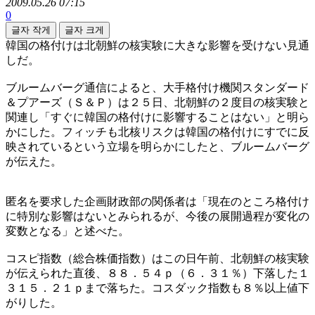
2009.05.26 07:15
0
글자 작게
글자 크게
韓国の格付けは北朝鮮の核実験に大きな影響を受けない見通
しだ。
ブルームバーグ通信によると、大手格付け機関スタンダード
＆プアーズ（Ｓ＆Ｐ）は２５日、北朝鮮の２度目の核実験と
関連し「すぐに韓国の格付けに影響することはない」と明ら
かにした。フィッチも北核リスクは韓国の格付けにすでに反
映されているという立場を明らかにしたと、ブルームバーグ
が伝えた。
匿名を要求した企画財政部の関係者は「現在のところ格付け
に特別な影響はないとみられるが、今後の展開過程が変化の
変数となる」と述べた。
コスピ指数（総合株価指数）はこの日午前、北朝鮮の核実験
が伝えられた直後、８８．５４ｐ（６．３１％）下落した１
３１５．２１ｐまで落ちた。コスダック指数も８％以上値下
がりした。