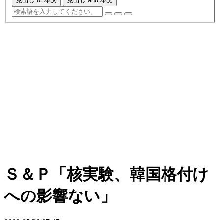
見出し or 本文
見出し and 本文
Ｓ＆Ｐ「核実験、韓国格付け
への影響ない」