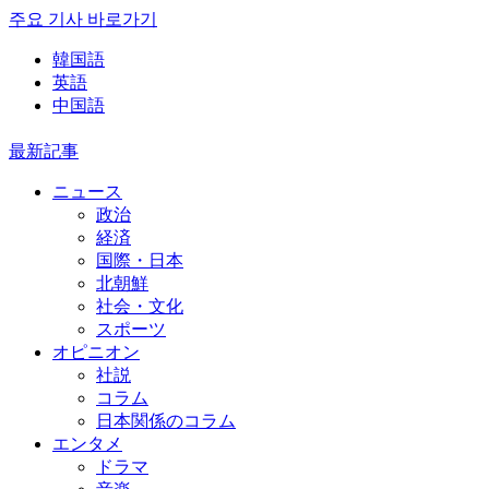
주요 기사 바로가기
韓国語
英語
中国語
最新記事
ニュース
政治
経済
国際・日本
北朝鮮
社会・文化
スポーツ
オピニオン
社説
コラム
日本関係のコラム
エンタメ
ドラマ