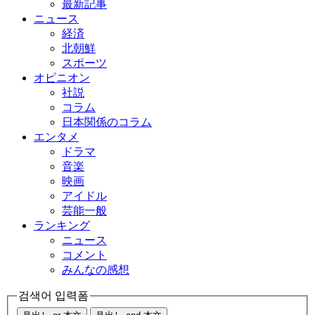
最新記事
ニュース
経済
北朝鮮
スポーツ
オピニオン
社説
コラム
日本関係のコラム
エンタメ
ドラマ
音楽
映画
アイドル
芸能一般
ランキング
ニュース
コメント
みんなの感想
검색어 입력폼