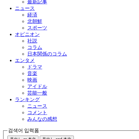
最新記事
ニュース
経済
北朝鮮
スポーツ
オピニオン
社説
コラム
日本関係のコラム
エンタメ
ドラマ
音楽
映画
アイドル
芸能一般
ランキング
ニュース
コメント
みんなの感想
검색어 입력폼