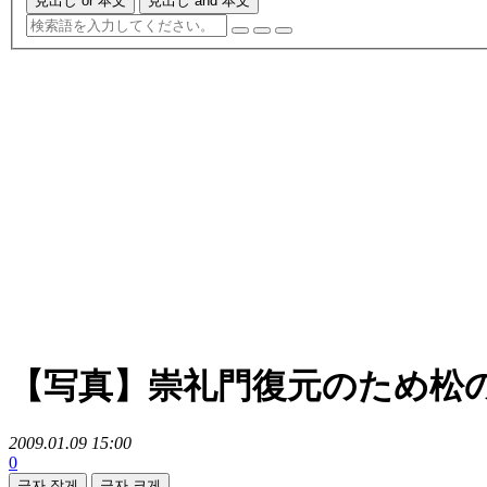
見出し or 本文
見出し and 本文
【写真】崇礼門復元のため松
2009.01.09 15:00
0
글자 작게
글자 크게