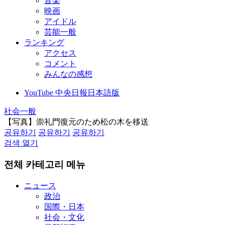
音楽
映画
アイドル
芸能一般
ランキング
アクセス
コメント
みんなの感想
YouTube 中央日報日本語版
社会一般
【写真】崇礼門復元のため松の木を移送
공유하기
공유하기
공유하기
검색 열기
전체 카테고리 메뉴
ニュース
政治
国際・日本
社会・文化