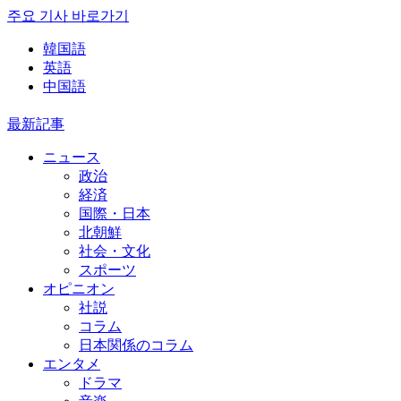
주요 기사 바로가기
韓国語
英語
中国語
最新記事
ニュース
政治
経済
国際・日本
北朝鮮
社会・文化
スポーツ
オピニオン
社説
コラム
日本関係のコラム
エンタメ
ドラマ