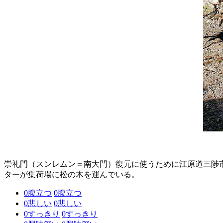
崇礼門（スンレムン＝南大門）復元に使うために江原道三陟
ターが集荷場に松の木を運んでいる。
0
腹立つ
0
腹立つ
0
悲しい
0
悲しい
0
すっきり
0
すっきり