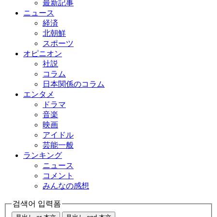
最新記事
ニュース
経済
北朝鮮
スポーツ
オピニオン
社説
コラム
日本関係のコラム
エンタメ
ドラマ
音楽
映画
アイドル
芸能一般
ランキング
ニュース
コメント
みんなの感想
검색어 입력폼