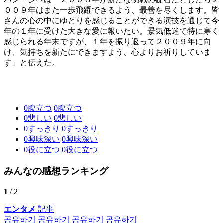
００９年はまた一歩飛躍できるよう、最善を尽くします。皆
さんの心の中にゆとりを感じることができる演技を通じて今
年の１年に受けた大きな愛に報いたい。景気低迷で特に寒く
感じられる年末ですが、１年を振り返って２００９年に向
け、気持ちを新たにできますよう、心よりお祈りしていま
す」と伝えた。
0
腹立つ
0
腹立つ
0
悲しい
0
悲しい
0
すっきり
0
すっきり
0
興味深い
0
興味深い
0
役に立つ
0
役に立つ
みんなの感想ランキング
1
/ 2
エンタメ
記事
공유하기
공유하기
공유하기
공유하기