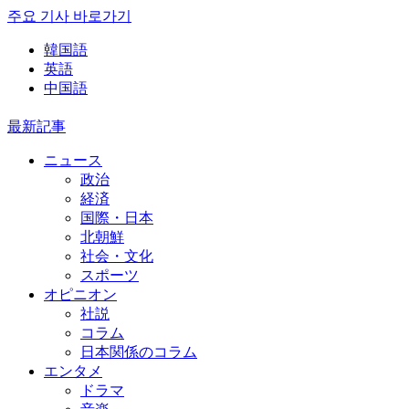
주요 기사 바로가기
韓国語
英語
中国語
最新記事
ニュース
政治
経済
国際・日本
北朝鮮
社会・文化
スポーツ
オピニオン
社説
コラム
日本関係のコラム
エンタメ
ドラマ