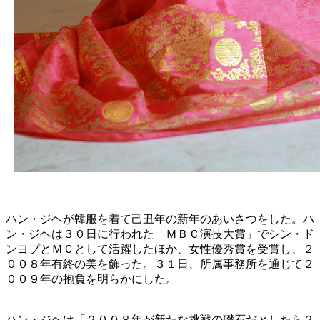
ハン・ジヘが韓服を着て己丑年の新年のあいさつをした。ハ
ン・ジヘは３０日に行われた「ＭＢＣ演技大賞」でシン・ド
ンヨプとＭＣとして活躍したほか、女性優秀賞を受賞し、２
００８年有終の美を飾った。３１日、所属事務所を通じて２
００９年の抱負を明らかにした。
ハン・ジヘは「２００８年が新たな挑戦の礎石だとしたら２