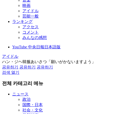
音楽
映画
アイドル
芸能一般
ランキング
アクセス
コメント
みんなの感想
YouTube 中央日報日本語版
アイドル
ハン・ジヘ韓服あいさつ「願いがかないますよう」
공유하기
공유하기
공유하기
검색 열기
전체 카테고리 메뉴
ニュース
政治
国際・日本
社会・文化