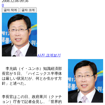
2008.12.06 09:36
0
글자 작게
글자 크게
사진 크게보기
李允鎬（イ・ユンホ）知識経済部
長官が５日、「ハイニックス半導体
は厳しい状況だが、何とか生かす方
針」と述べた。
李長官はこの日、政府果川（クァチ
ョン）庁舎で記者会見し、「世界的