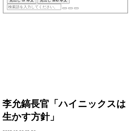
見出し or 本文
見出し and 本文
李允鎬長官「ハイニックスは
生かす方針」