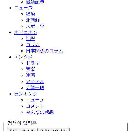
最新記事
ニュース
経済
北朝鮮
スポーツ
オピニオン
社説
コラム
日本関係のコラム
エンタメ
ドラマ
音楽
映画
アイドル
芸能一般
ランキング
ニュース
コメント
みんなの感想
검색어 입력폼