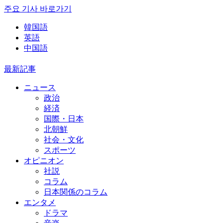
주요 기사 바로가기
韓国語
英語
中国語
最新記事
ニュース
政治
経済
国際・日本
北朝鮮
社会・文化
スポーツ
オピニオン
社説
コラム
日本関係のコラム
エンタメ
ドラマ