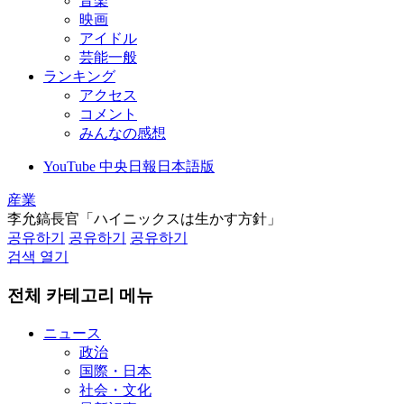
音楽
映画
アイドル
芸能一般
ランキング
アクセス
コメント
みんなの感想
YouTube 中央日報日本語版
産業
李允鎬長官「ハイニックスは生かす方針」
공유하기
공유하기
공유하기
검색 열기
전체 카테고리 메뉴
ニュース
政治
国際・日本
社会・文化