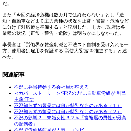
だ。
また「今回の経済危機は数カ月では終わらない」とし「造
船・自動車など１０主力業種の状況を正常・警告・危険など
に分けて対応策を準備する」と説明した。 しかし政府は各
業種の状況（正常・警告・危険）は明らかにしなかった。
李長官は「労働界が賃金削減と不法スト自制を受け入れる一
方、使用者は雇用を保証する‘労使大妥協’を推進する」と述
べた。
関連記事
不況…弁当持参する会社員が増える
＜カバーストーリー＞‘不況の力’…自動車労組が‘利己
主義’正す
不況知らずの製品には何か特別なものがある（１）
不況知らずの製品には何か特別なものがある（２）
不況の影響？ 未婚女性３２％「富裕層の男性が最高
の配偶者」
不況で低価格商品が人気…コンビニ