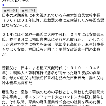
2008.09.02 10:56
0
글자 작게
글자 크게
日本の次期首相に有力視されている麻生太郎自民党幹事長
（６６）は０１年以降、総裁選の度に立候補したが毎回当選
はならなかった。
０１年には小泉純一郎氏に大差で敗れ、０４年には安倍晋三
氏、昨年９月には福田康夫氏にそれぞれ敗れた。しかしこう
した過程で党内に勢力を確保し認知度も高めた。麻生幹事長
もやはり安倍、福田氏らと同じく華麗な政治家一門の出身
だ。
曽祖父は、日本による植民支配時代（１９１０～１９４５
年）に朝鮮人の強制連行で悪名が高かった麻生炭鉱の創業
者。母方の祖父は戦後初代首相を務めた吉田茂氏、妻の父は
鈴木善幸元首相だ。
麻生氏は、皇族・華族のための学校として開校した学習院大
学を卒業し、米スタンフォード大とロンドン大学院に留学し
た。それ以降、家業の麻生産業株式会社の社長を務めた後、