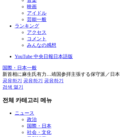
音楽
映画
アイドル
芸能一般
ランキング
アクセス
コメント
みんなの感想
YouTube 中央日報日本語版
国際・日本一般
新首相に麻生氏有力…靖国参拝主張する保守派／日本
공유하기
공유하기
공유하기
검색 열기
전체 카테고리 메뉴
ニュース
政治
国際・日本
社会・文化