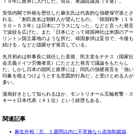
７９年に政界に入門した。現在、衆議院議員（９選）。
安倍内閣で外相を歴任した麻生氏は代表的な強硬保守派とさ
れる。「創氏改名は朝鮮人が望んだもの」「韓国戦争（１９
５０～５３年）は日本にプラスになった」などと言った発言
で波紋を広げた。また「日本にとって靖国神社は米国のアー
リントン国立墓地のような所だ。靖国参拝は妥当で、今後も
続ける」などと躊躇せず発言している。
先月初めは幹事長に就任した直後、民主党をナチス（国家社
会主義ドイツ労働者党）にたとえた発言で議論をもたらし
た。しかし日本の国民と政界には、同氏の強硬発言を「強い
印象を植えつけようとする意図的行為だ」と受けとめる人が
多い。
漫画好きとして知られるほか、モントリオール五輪射撃・ス
キート日本代表（４１位）という経歴もある。
関連記事
麻生外相「北、１週間以内に不実施なら追加制裁協