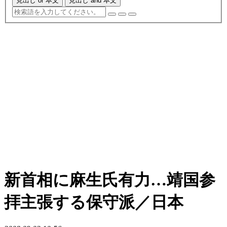
見出し or 本文
見出し and 本文
新首相に麻生氏有力…靖国参
拝主張する保守派／日本