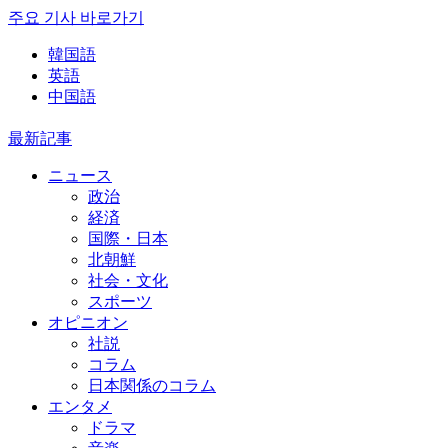
주요 기사 바로가기
韓国語
英語
中国語
最新記事
ニュース
政治
経済
国際・日本
北朝鮮
社会・文化
スポーツ
オピニオン
社説
コラム
日本関係のコラム
エンタメ
ドラマ