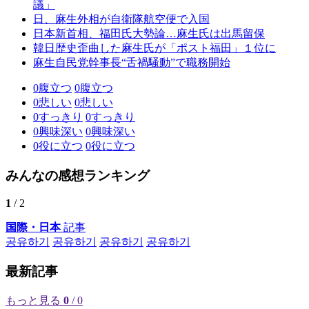
議」
日、麻生外相が自衛隊航空便で入国
日本新首相、福田氏大勢論…麻生氏は出馬留保
韓日歴史歪曲した麻生氏が「ポスト福田」１位に
麻生自民党幹事長“舌禍騒動”で職務開始
0
腹立つ
0
腹立つ
0
悲しい
0
悲しい
0
すっきり
0
すっきり
0
興味深い
0
興味深い
0
役に立つ
0
役に立つ
みんなの感想ランキング
1
/ 2
国際・日本
記事
공유하기
공유하기
공유하기
공유하기
最新記事
もっと見る
0
/ 0