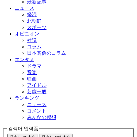
最新記事
ニュース
経済
北朝鮮
スポーツ
オピニオン
社説
コラム
日本関係のコラム
エンタメ
ドラマ
音楽
映画
アイドル
芸能一般
ランキング
ニュース
コメント
みんなの感想
검색어 입력폼